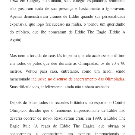
1988 em Calgary no Canadá, seus colegas esquiadores realmente
não gostaram nada de sua presença e basicamente o ignoravam.
Apenas demonstraram ciúmes de Eddie quando sua personalidade
expansiva, que logo fez sucesso na mídia, o tornou um queridinho
do público, que lhe nomearam de Eddie The Eagle (Eddie A
Águia).
Mas nem a torcida de seus fãs impediu que ele acabasse em último
em todos os pulos que deu durante as Olimpíadas: os de 70 e 90
metros. Voltou para casa, entretanto, como um herói, sendo
mencionado
inclusive no discurso de encerramento das Olimpíadas
.
Suas dificuldades, infelizmente, ainda não tinham acabado.
Depois de bater todos os recordes britânicos no esporte, o Comitê
Olímpico, decidiu que o fenômeno impressionante de Eddie não
deveria ocorrer de novo. Resolveram criar, em 1990, a Eddie The
Eagle Rule (A regra de Eddie The Eagle), que obriga os
concorrentes a competirem em eventos internacionais e