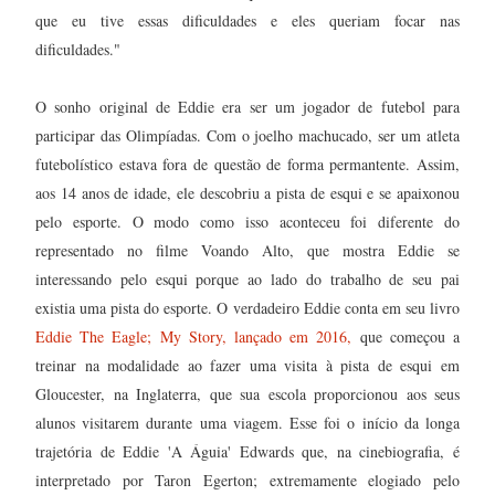
que eu tive essas dificuldades e eles queriam focar nas
dificuldades."
O sonho original de Eddie era ser um jogador de futebol para
participar das Olimpíadas. Com o joelho machucado, ser um atleta
futebolístico estava fora de questão de forma permantente. Assim,
aos 14 anos de idade, ele descobriu a pista de esqui e se apaixonou
pelo esporte. O modo como isso aconteceu foi diferente do
representado no filme Voando Alto, que mostra Eddie se
interessando pelo esqui porque ao lado do trabalho de seu pai
existia uma pista do esporte. O verdadeiro Eddie conta em seu livro
Eddie The Eagle; My Story, lançado em 2016,
que começou a
treinar na modalidade ao fazer uma visita à pista de esqui em
Gloucester, na Inglaterra, que sua escola proporcionou aos seus
alunos visitarem durante uma viagem. Esse foi o início da longa
trajetória de Eddie 'A Águia' Edwards que, na cinebiografia, é
interpretado por Taron Egerton; extremamente elogiado pelo