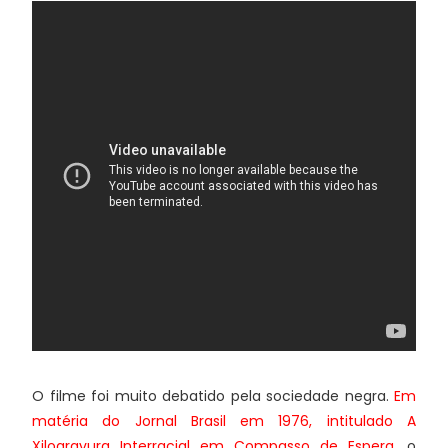
O filme foi muito debatido pela sociedade negra.
Em
matéria do Jornal Brasil em 1976, intitulado A
Xilogravura Interracial em Compasso de Espera
,
o