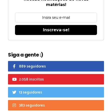
matérias!
Inscreva-se!
Siga a gente :)
889 seguidores
2.058 inscritos
13 seguidores
383 seguidores