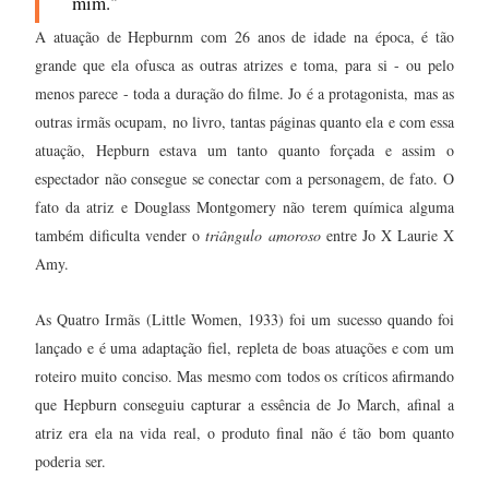
mim."
A atuação de Hepburnm com 26 anos de idade na época, é tão
grande que ela ofusca as outras atrizes e toma, para si - ou pelo
menos parece - toda a duração do filme. Jo é a protagonista, mas as
outras irmãs ocupam, no livro, tantas páginas quanto ela e com essa
atuação, Hepburn estava um tanto quanto forçada e assim o
espectador não consegue se conectar com a personagem, de fato.
O
fato da atriz e Douglass Montgomery não terem química alguma
também dificulta vender o
triângulo amoroso
entre Jo X Laurie X
Amy.
As Quatro Irmãs (Little Women, 1933) foi um sucesso quando foi
lançado e é uma adaptação fiel, repleta de boas atuações e com um
roteiro muito conciso. Mas mesmo com todos os críticos afirmando
que Hepburn conseguiu capturar a essência de Jo March, afinal a
atriz era ela na vida real, o produto final não é tão bom quanto
poderia ser.