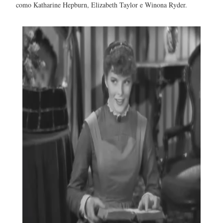
como Katharine Hepburn, Elizabeth Taylor e Winona Ryder.