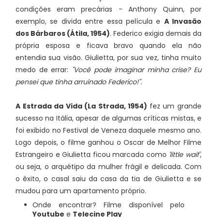
condições eram precárias - Anthony Quinn, por
exemplo, se divida entre essa película e
A Invasão
dos Bárbaros (
Átila, 1954)
. Federico exigia demais da
própria esposa e ficava bravo quando ela não
entendia sua visão. Giulietta, por sua vez, tinha muito
medo de errar:
"Você pode imaginar minha crise? Eu
pensei que tinha arruínado Federico!".
A Estrada da Vida (La Strada, 1954)
fez um grande
sucesso na Itália, apesar de algumas críticas mistas, e
foi exibido no Festival de Veneza daquele mesmo ano.
Logo depois, o filme ganhou o Oscar de Melhor Filme
Estrangeiro e Giulietta ficou marcada como
'little waif'
,
ou seja, o arquétipo da mulher frágil e delicada. Com
o êxito, o casal saiu da casa da tia de Giulietta e se
mudou para um apartamento próprio.
Onde encontrar? Filme disponível pelo
Youtube
e
Telecine Play