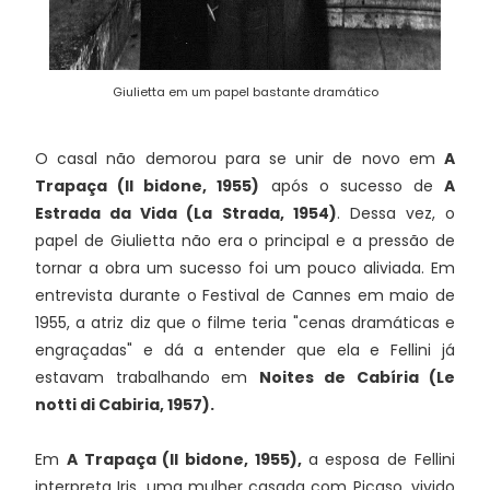
Giulietta em um papel bastante dramático
O casal não demorou para se unir de novo em
A
Trapaça (Il bidone, 1955)
após o sucesso de
A
Estrada da Vida (La Strada, 1954)
. Dessa vez, o
papel de Giulietta não era o principal e a pressão de
tornar a obra um sucesso foi um pouco aliviada. Em
entrevista durante o Festival de Cannes em maio de
1955, a atriz diz que o filme teria "cenas dramáticas e
engraçadas" e dá a entender que ela e Fellini já
estavam trabalhando em
Noites de Cabíria (Le
notti di Cabiria, 1957).
Em
A Trapaça (Il bidone, 1955),
a esposa de Fellini
interpreta Iris, uma mulher casada com Picaso, vivido