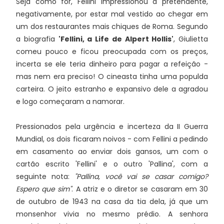
Seja como for, Fellini impressionou a pretendente,
negativamente, por estar mal vestido ao chegar em
um dos restaurantes mais chiques de Roma. Segundo
a biografia
'Fellini, a Life de Alpert Hollis'
, Giulietta
comeu pouco e ficou preocupada com os preços,
incerta se ele teria dinheiro para pagar a refeição -
mas nem era preciso! O cineasta tinha uma populda
carteira. O jeito estranho e expansivo dele a agradou
e logo começaram a namorar.
Pressionados pela urgência e incerteza da II Guerra
Mundial, os dois ficaram noivos - com Fellini a pedindo
em casamento ao enviar dois gansos, um com o
cartão escrito 'Fellini' e o outro 'Pallina', com a
seguinte nota:
"Pallina, você vai se casar comigo?
Espero que sim"
. A atriz e o diretor se casaram em 30
de outubro de 1943 na casa da tia dela, já que um
monsenhor vivia no mesmo prédio. A senhora