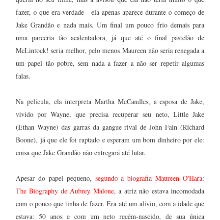
fazer, o que era verdade - ela apenas aparece durante o começo de
Jake Grandão e nada mais. Um final um pouco frio demais para
uma parceria tão acalentadora, já que até o final pastelão de
McLintock! seria melhor, pelo menos Maureen não seria renegada a
um papel tão pobre, sem nada a fazer a não ser repetir algumas
falas.
Na película, ela interpreta Martha McCandles, a esposa de Jake,
vivido por Wayne, que precisa recuperar seu neto, Little Jake
(Ethan Wayne) das garras da gangue rival de John Fain (Richard
Boone), já que ele foi raptado e esperam um bom dinheiro por ele:
coisa que Jake Grandão não entregará até lutar.
Apesar do papel pequeno,
segundo a biografia Maureen O'Hara:
The Biography de Aubrey Malone
, a atriz não estava incomodada
com o pouco que tinha de fazer. Era até um alívio, com a idade que
estava: 50 anos e com um neto recém-nascido, de sua única