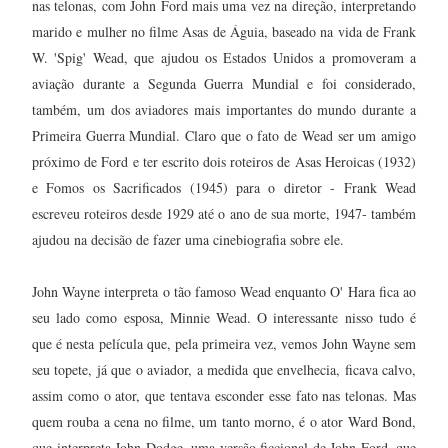
nas telonas, com John Ford mais uma vez na direção, interpretando
marido e mulher no filme Asas de Águia, baseado na vida de Frank
W. 'Spig' Wead, que ajudou os Estados Unidos a promoveram a
aviação durante a Segunda Guerra Mundial e foi considerado,
também, um dos aviadores mais importantes do mundo durante a
Primeira Guerra Mundial. Claro que o fato de Wead ser um amigo
próximo de Ford e ter escrito dois roteiros de Asas Heroicas (1932)
e Fomos os Sacrificados (1945) para o diretor - Frank Wead
escreveu roteiros desde 1929 até o ano de sua morte, 1947- também
ajudou na decisão de fazer uma cinebiografia sobre ele.
John Wayne interpreta o tão famoso Wead enquanto O' Hara fica ao
seu lado como esposa, Minnie Wead. O interessante nisso tudo é
que é nesta película que, pela primeira vez, vemos John Wayne sem
seu topete, já que o aviador, a medida que envelhecia, ficava calvo,
assim como o ator, que tentava esconder esse fato nas telonas. Mas
quem rouba a cena no filme, um tanto morno, é o ator Ward Bond,
que interpreta John Dodge, uma versão ficcional de John Ford, que