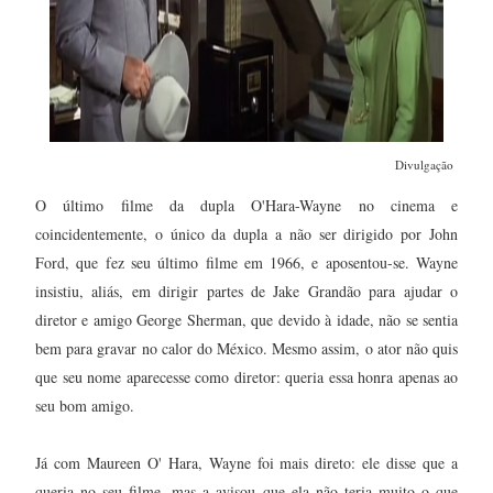
Divulgação
O último filme da dupla O'Hara-Wayne no cinema e
coincidentemente, o único da dupla a não ser dirigido por John
Ford, que fez seu último filme em 1966, e aposentou-se. Wayne
insistiu, aliás, em dirigir partes de Jake Grandão para ajudar o
diretor e amigo George Sherman, que devido à idade, não se sentia
bem para gravar no calor do México. Mesmo assim, o ator não quis
que seu nome aparecesse como diretor: queria essa honra apenas ao
seu bom amigo.
Já com Maureen O' Hara, Wayne foi mais direto: ele disse que a
queria no seu filme, mas a avisou que ela não teria muito o que